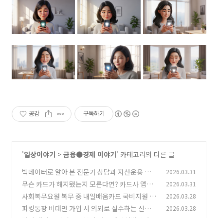
공감
구독하기
'
일상이야기
>
금융●경제 이야기
' 카테고리의 다른 글
빅데이터로 알아 본 전문가 상담과 자산운용 실적
2026.03.31
우수한 연금저축 추천 증권사!
무슨 카드가 해지됐는지 모른다면? 카드사 앱으
2026.03.31
(0)
로 즉시 확인하는 법 정리!
사회복무요원 복무 중 내일배움카드 국비지원 발
2026.03.28
(0)
급 가능한 대상은?
파킹통장 비대면 가입 시 의외로 실수하는 신분증
2026.03.28
(0)