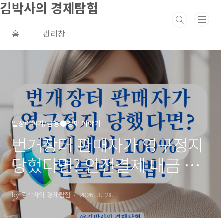
김박사의 경제탐험
본문 바로가기
홈
관리창
일상이야기/금융●경제 이야기
번개장터 판매자가 영구정지
당했다면? 안전결제 대금 환
불받는 단계 정리!
by 김박사의 경제탐험
2026. 3. 28.