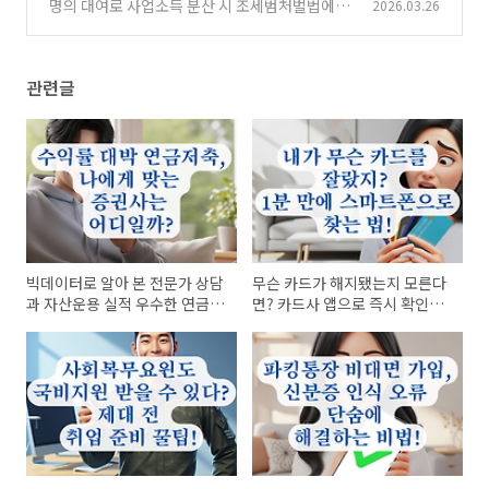
인식과 앱 설정 체크리스트 정리!
명의 대여로 사업소득 분산 시 조세범처벌법에 따
2026.03.26
(0)
른 가산세와 처벌 알아보기!
(0)
관련글
빅데이터로 알아 본 전문가 상담
무슨 카드가 해지됐는지 모른다
과 자산운용 실적 우수한 연금저
면? 카드사 앱으로 즉시 확인하
축 추천 증권사!
는 법 정리!