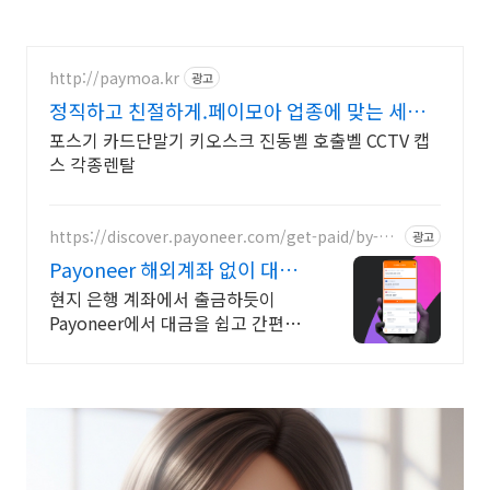
http://paymoa.kr
광고
정직하고 친절하게.페이모아 업종에 맞는 세트
상품 할인
포스기 카드단말기 키오스크 진동벨 호출벨 CCTV 캡
스 각종렌탈
https://discover.payoneer.com/get-paid/by-cli
광고
ent-and-companies-worldwide-kr
Payoneer 해외계좌 없이 대금
수취
현지 은행 계좌에서 출금하듯이
Payoneer에서 대금을 쉽고 간편하
게 수취하세요