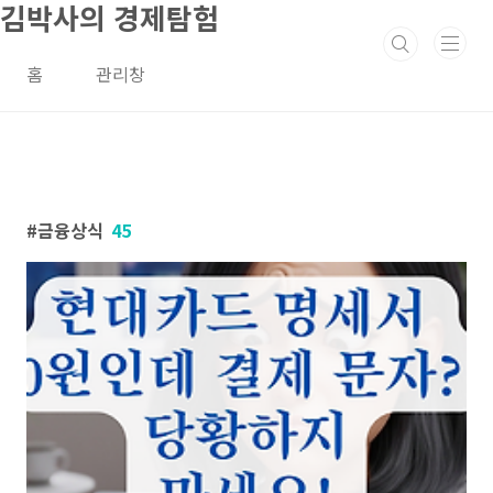
김박사의 경제탐험
본문 바로가기
홈
관리창
금융상식
45