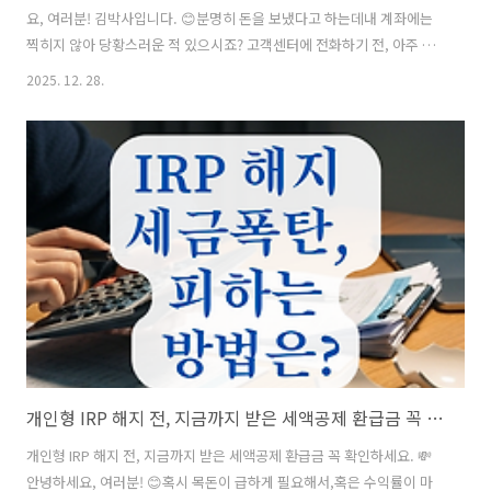
요, 여러분! 김박사입니다. 😊분명히 돈을 보냈다고 하는데내 계좌에는
찍히지 않아 당황스러운 적 있으시죠? 고객센터에 전화하기 전, 아주 간
단하게 스스로 확인해 볼 수 있는6가지 체크리스트를 정리해 드릴게요.
2025. 12. 28.
지금 바로 확인해 보세요! 🔍 📋 목차은행 점검 시간 및 시스템 지연 확인
⏳지연 이체 및 지연 인출 제도 체크 🛡️특수 목적 계좌(가상/청약/적금) 입
금 제한 🏦보안 시스템(FDS) 및 사고 신고 계좌 여부 🔍오픈뱅킹 신규 등
록 및 한도 초과 확인 💳자주 묻는 질문 (FAQ) ❓ 그럼 먼저, 우리가 가장
흔히 겪는 은행 점검 시간 이슈부터 살펴볼까요?은행 점검 시간 및 시스
템 지연 확인 ⏳토스는 여러 은행망을 연결하..
개인형 IRP 해지 전, 지금까지 받은 세액공제 환급금 꼭 확인하세요.
개인형 IRP 해지 전, 지금까지 받은 세액공제 환급금 꼭 확인하세요. 💸
안녕하세요, 여러분! 😊혹시 목돈이 급하게 필요해서,혹은 수익률이 마