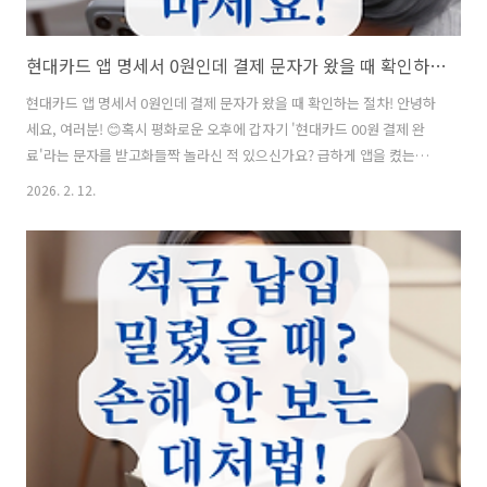
현대카드 앱 명세서 0원인데 결제 문자가 왔을 때 확인하는 절차!
현대카드 앱 명세서 0원인데 결제 문자가 왔을 때 확인하는 절차! 안녕하
세요, 여러분! 😊혹시 평화로운 오후에 갑자기 '현대카드 00원 결제 완
료'라는 문자를 받고화들짝 놀라신 적 있으신가요? 급하게 앱을 켰는데
명세서엔 '0원'이라고 떠서"이게 뭐지? 해킹인가?" 하고 당황스러웠던
2026. 2. 12.
경험,저만 있는 게 아닐 겁니다. 오늘은 이렇게 심장을 철렁하게 만드는
결제 문자와 명세서 불일치 상황,정확히 어떤 원인인지 그리고 어떻게 해
결해야 하는지확실하게 정리해 드릴게요!바로 확인해 보시죠! 🔍 📋 목
차1. 진짜 카드사 문자 맞나요? (스미싱 구별) 🚨2. '승인'과 '청구'의 시
차 이해하기 ⏳3. 선결제(즉시결제) 여부 확인하기 💸4. 가족카드 및 하이
패스 체크 👨‍👩‍👧‍👦5. 숨겨진 비용 확인 ..