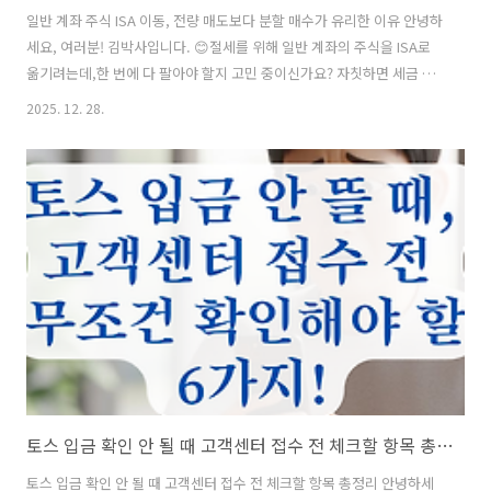
일반 계좌 주식 ISA 이동, 전량 매도보다 분할 매수가 유리한 이유 안녕하
세요, 여러분! 김박사입니다. 😊절세를 위해 일반 계좌의 주식을 ISA로
옮기려는데,한 번에 다 팔아야 할지 고민 중이신가요? 자칫하면 세금 혜
택보다 매매 손실이 더 커질 수 있으니,오늘 제가 알려드리는 전략을 꼭
2025. 12. 28.
확인해 보세요! 🔍 📋 목차ISA 주식 이전의 현실적인 메커니즘 ⚙️전량 매
도 시 발생하는 3가지 위험 요소 ⚠️분할 매수가 가져다주는 경제적 이점
💰성공적인 ISA 이동을 위한 5단계 가이드 🛠️ISA 계좌 이동 전 반드시 체
크할 세무 상식 📊자주 묻는 질문 (FAQ) ❓ 그럼 먼저, 왜 우리가 주식을
직접 옮기지 못하고 팔고 다시 사야 하는지 그 원리부터 알아볼까요?ISA
주식 이전의 현실적인 메커니즘 ⚙..
토스 입금 확인 안 될 때 고객센터 접수 전 체크할 항목 총정리
토스 입금 확인 안 될 때 고객센터 접수 전 체크할 항목 총정리 안녕하세