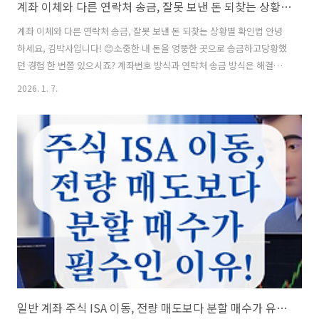
계좌 이체와 다른 연락처 송금, 잘못 보낸 돈 되찾는 상황별 확인법
계좌 이체와 다른 연락처 송금, 잘못 보낸 돈 되찾는 상황별 확인법 안녕
하세요, 김박사입니다! 😊소중한 내 돈을 엉뚱한 곳으로 송금하고당황했
던 경험 한 번쯤 있으시죠? 계좌번호 방식과 연락처 송금 방식은 해결법
이 다르니침착하게 대응하는 것이 무엇보다 중요합니다. 오늘은 상황별
2026. 1. 7.
로 돈을 되찾을 수 있는가장 빠르고 정확한 골든타임을 정리해 드릴게요!
바로 확인해 보시죠. 📋 목차계좌 이체 vs 연락처 송금의 근본적 차이 🤔
계좌 이체 실수 시 즉시 대응 프로세스 🛠연락처 송금(카카오/토스) 취소
가능 여부 ⭐예금보험공사 착오송금 반환지원제도 활용 🔍송금 사고를
막는 3단계 예방 수칙 📊자주 묻는 질문 (FAQ) ❓ 그럼 먼저, 내가 이용한
송금 방식이 어떤 특징을 가졌는지부터 살펴볼까요?1. 계좌 이체..
일반 계좌 주식 ISA 이동, 전량 매도보다 분할 매수가 유리한 이유