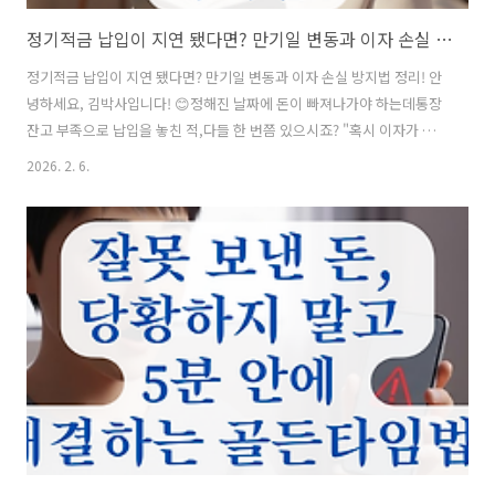
정기적금 납입이 지연 됐다면? 만기일 변동과 이자 손실 방지법 정리!
정기적금 납입이 지연 됐다면? 만기일 변동과 이자 손실 방지법 정리! 안
녕하세요, 김박사입니다! 😊정해진 날짜에 돈이 빠져나가야 하는데통장
잔고 부족으로 납입을 놓친 적,다들 한 번쯤 있으시죠? "혹시 이자가 깎
이는 건 아닐까?","신용등급에 문제가 생기진 않을까?" 걱정되실 텐데
2026. 2. 6.
요. 오늘은 정기적금 납입 지연 시 발생하는 일과손해 없이 만기 이자를
챙기는 확실한 해결책을 알려드릴게요.바로 확인해 보시죠! 👇 📋 목차1.
정기적금 납입 지연 시 발생하는 일 🚨2. 만기일이 늦춰지는 이유와 계산
법 🧮3. 만기 이연 vs 중도 해지: 무엇이 유리할까? ⚖️4. '선납'을 활용한
지연일수 상쇄 꿀팁 🍯5. 자유적금과 정기적금의 결정적 차이 🆚6. 자주
묻는 질문 (FAQ) ❓ 그럼 먼저, 납입이 ..