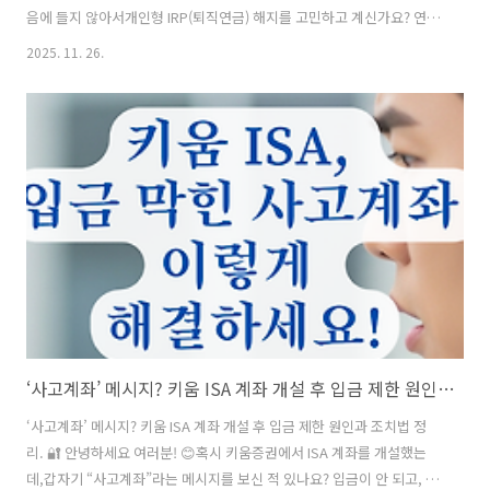
음에 들지 않아서개인형 IRP(퇴직연금) 해지를 고민하고 계신가요? 연말
정산 때 쏠쏠하게 세금을 아껴주던 효자 통장이지만,막상 중간에 깰 때는
2025. 11. 26.
생각지 못한 '세금 폭탄'을 맞을 수도 있다는 사실,알고 계셨나요? 자칫
하면 원금 손실까지 발생할 수 있는 IRP 중도 해지!오늘은 손해를 최소화
하기 위해 해지 전반드시 체크해야 할 사항들을 꼼꼼하게 정리해 드릴게
요. 📋 목차IRP 중도 해지 시 발생하는 세금 패널티 📉세액공제 받은 금
액 vs 안 받은 금액 구분하기 🧐부득이한 사유로 인한 인출 시 절세 팁 💡
해지 전 반드시 확인해야 할 '과세제외금액' ✅부분 인..
‘사고계좌’ 메시지? 키움 ISA 계좌 개설 후 입금 제한 원인과 조치법 정리.
‘사고계좌’ 메시지? 키움 ISA 계좌 개설 후 입금 제한 원인과 조치법 정
리. 🔐 안녕하세요 여러분! 😊혹시 키움증권에서 ISA 계좌를 개설했는
데,갑자기 “사고계좌”라는 메시지를 보신 적 있나요? 입금이 안 되고, 계