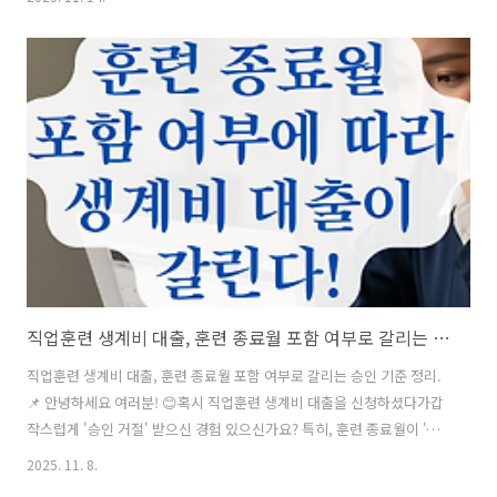
서는 개인이 직접 처리해도 전혀 문제없어요.국세청 홈택스나 손택스를
이용하면, 회사 협조 없이도 바로 납부할 수 있답니다. 오늘은 학자금 상
환 통지서를 받은 분들을 위해,회사 도움 없이도 처리 가능한 절차와 유
의사항을 정리해드릴게요. 📬 📋 목차왜 ‘학자금 의무상환 통지서’가 발
송될까? 📄회사 협조 없이 개인이 직접 처리하는 방법 🧾홈택스/손택스
에서 납부하는 상세 절차 💻납부 시 주의해야 할 점과 연체 시 불이익 ⚠..
직업훈련 생계비 대출, 훈련 종료월 포함 여부로 갈리는 승인 기준 정리.
직업훈련 생계비 대출, 훈련 종료월 포함 여부로 갈리는 승인 기준 정리.
📌 안녕하세요 여러분! 😊혹시 직업훈련 생계비 대출을 신청하셨다가갑
작스럽게 '승인 거절' 받으신 경험 있으신가요? 특히, 훈련 종료월이 '포
함'되었는지, '제외'되었는지에 따라결과가 갈리는 경우가 많아 혼란스
2025. 11. 8.
러우셨을 거예요. 이번 글에서는 훈련 종료월 포함 여부가 생계비 대출