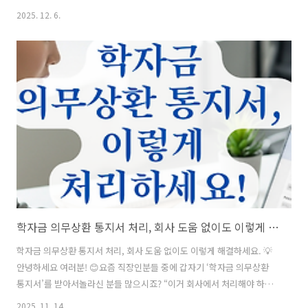
'학자금 대출'이내 통장을 노리고 있다는 사실에 흠칫 놀라신 적 있으실
2025. 12. 6.
거예요. "나중에 취업해서 갚으면 되지~" 하고 미뤄뒀던 대출금이어느새
이자가 눈덩이처럼 불어나 내 발목을 잡는 상황,절대 남의 일이 아닙니
다. 특히 2025년에는 의무상환 기준이 바뀌어서 더 꼼꼼한 관리가 필요
해졌는데요.오늘은 이자 폭탄을 피하는가장 현명한 조기상환 타이밍과
방법을 아주 쉽게 정리해 드릴게요. 📋 목차이자 폭탄의 실체: 왜 빨리 갚
아야 할까? 💸2025년 달라진 의무상환 기준 완벽 분석 📊중도..
학자금 의무상환 통지서 처리, 회사 도움 없이도 이렇게 해결하세요.
학자금 의무상환 통지서 처리, 회사 도움 없이도 이렇게 해결하세요. 💡
안녕하세요 여러분! 😊요즘 직장인분들 중에 갑자기 ‘학자금 의무상환
통지서’를 받아서놀라신 분들 많으시죠? “이거 회사에서 처리해야 하나
요?”,“인사팀에 말해야 하나요?” 하고 고민되셨을 텐데요. 사실 이 통지
2025. 11. 14.