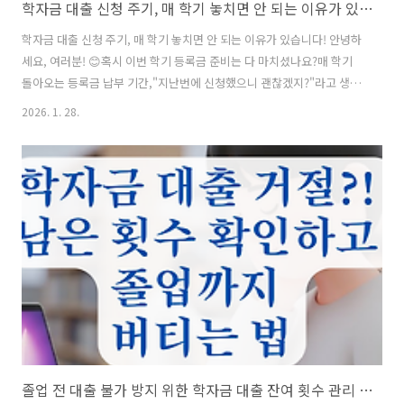
학자금 대출 신청 주기, 매 학기 놓치면 안 되는 이유가 있습니다!
학자금 대출 신청 주기, 매 학기 놓치면 안 되는 이유가 있습니다! 안녕하
세요, 여러분! 😊혹시 이번 학기 등록금 준비는 다 마치셨나요?매 학기
돌아오는 등록금 납부 기간,"지난번에 신청했으니 괜찮겠지?"라고 생각
하다가낭패를 보는 경우가 종종 있어요.오늘은 학자금 대출을 왜 매 학기
2026. 1. 28.
신청해야 하는지,그리고 1학기 놓치면 안 되는 일정까지꼼꼼하게 정리해
드릴게요! 바로 시작해 볼까요? 📋 목차매 학기 신청해야 하는 진짜 이유
🤔1학기 필수 신청 일정 📅취업 후 상환 vs 일반 상환 비교 ⚖️신청만 하
면 끝? '실행'의 중요성 ⚠️신청 절차 및 필수 체크리스트 ✅자주 묻는 질
문 (FAQ) ❓ 그럼, 왜 학자금 대출을 한 번만 신청하면 안 되고 매번 해야
하는지 그 이유부터 살펴볼게요!매 학기 신청해야..
졸업 전 대출 불가 방지 위한 학자금 대출 잔여 횟수 관리 노하우