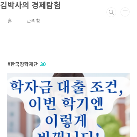
김박사의 경제탐험
본문 바로가기
홈
관리창
한국장학재단
30