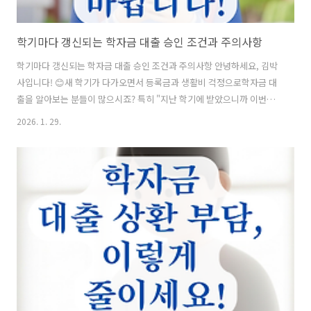
학기마다 갱신되는 학자금 대출 승인 조건과 주의사항
학기마다 갱신되는 학자금 대출 승인 조건과 주의사항 안녕하세요, 김박
사입니다! 😊새 학기가 다가오면서 등록금과 생활비 걱정으로학자금 대
출을 알아보는 분들이 많으시죠? 특히 "지난 학기에 받았으니까 이번에
도 자동으로 되겠지?"라고 생각하다가낭패를 보는 경우가 종종 있어요.
2026. 1. 29.
학자금 대출은 매 학기 새로 신청하고 심사를 받아야 한다는 사실,알고
계셨나요? 오늘은 2026년 1학기 기준으로 확 달라진 조건부터필수 체크
리스트까지 꼼꼼하게 정리해 드릴게요.바로 시작해 볼까요? 📋 목차학
자금 대출, 자동 갱신이 안 된다고? 🤔2026년 1학기, 무엇이 달라졌나?
🆕대출 승인을 위한 핵심 성적·이수 학점 기준 💯소득 구간과 대출 가능
여부 확인하기 💰신청 기간과 거절 시 대처 방법 (특별승인) 📅자주 묻는
..