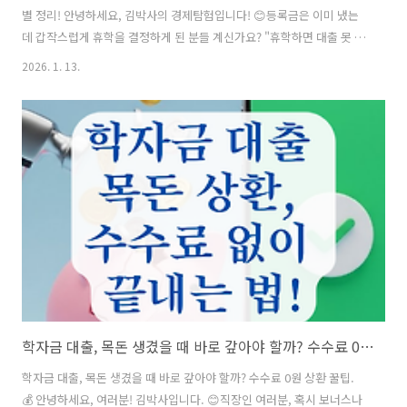
별 정리! 안녕하세요, 김박사의 경제탐험입니다! 😊등록금은 이미 냈는
데 갑작스럽게 휴학을 결정하게 된 분들 계신가요? "휴학하면 대출 못 받
는 거 아닌가?" 하고 걱정하실 텐데,다행히 '등록휴학' 상태라면 생활비
2026. 1. 13.
대출을 받을 수 있는 방법이 있습니다! 상황별로 어떻게 대처해야 하는지
깔끔하게 정리해 드릴게요. 💸 📋 목차핵심: '등록휴학'이라면 대출 가
능! 🙆‍♂️STEP 1: 자비로 등록금 낸 경우 (기등록 처리) 🏦STEP 2: 학자금
대출로 등록금 낸 경우 💳STEP 3: '등록금 반환' vs '이월'의 차이
⚠️STEP 4: 대출 실행 전 필수 체크리스트 ✅자주 묻는 질문 (FAQ) ❓ 그럼
먼저, 왜 휴학해도 대출이 가..
학자금 대출, 목돈 생겼을 때 바로 갚아야 할까? 수수료 0원 상환 꿀팁.
학자금 대출, 목돈 생겼을 때 바로 갚아야 할까? 수수료 0원 상환 꿀팁.
💰 안녕하세요, 여러분! 김박사입니다. 😊직장인 여러분, 혹시 보너스나