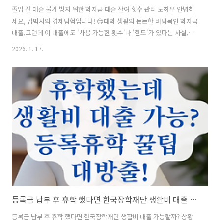
졸업 전 대출 불가 방지 위한 학자금 대출 잔여 횟수 관리 노하우 안녕하
세요, 김박사의 경제탐험입니다! 😊대학 생활의 든든한 버팀목인 학자금
대출,그런데 이 대출에도 '사용 가능한 횟수'나 '한도'가 있다는 사실,알
고 계셨나요? 졸업을 앞두고 막 학기에 갑자기 "대출 거절" 통보를 받으
2026. 1. 17.
면정말 눈앞이 캄캄해지죠. 오늘은 졸업까지 안전하게 등록금을 마련할
수 있도록,한국장학재단 학자금 대출의 잔여 횟수(특별승인 등) 관리 비
법을확실하게 정리해 드릴게요! 🎓💰 📋 목차가장 중요한 '횟수'는 따로
있다? (특별승인) 🚨STEP 1: 성적/이수학점 미달 시 횟수 관리법 📉
STEP 2: 초과학기(9학기 이상) 대출 가능 조건 📅STEP 3: 졸업유예 vs
초과학기, 결정적 차이 ⚖️STEP 4: 잔여 ..
등록금 납부 후 휴학 했다면 한국장학재단 생활비 대출 가능할까? 상황별 정리!
등록금 납부 후 휴학 했다면 한국장학재단 생활비 대출 가능할까? 상황