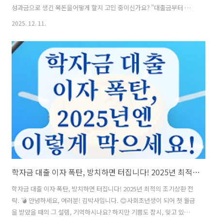
성과금으로 생긴 목돈을어떻게 할지 고민 중이신가요? "대출금부터 갚
을까?" 싶다가도, 은행 대출처럼'중도상환 수수료'가 나올까 봐 망설이
2025. 12. 11.
시는 분들이 많습니다. 하지만 학자금 대출은 다릅니다!오늘은 목돈으로
이자 폭탄을 피하는 가장 확실한 방법과,2025년에 딱 맞는 상환 전략을
아주 쉽게 정리해 드릴게요. 📋 목차수수료 0원! 학자금 대출 조기상환의
매력 ✨따라만 하세요! 목돈으로 한 방에 갚는 법 📱회사 몰래 갚는 '원천
공제 방지' 전략 🤫일반상환 vs 취업 후 상환, 갈아타기 팁 🔄2025년 달
라진 금리와 소득 기준 체크 📊자주 묻는 질문 (F..
학자금 대출 이자 폭탄, 방치하면 터집니다! 2025년 최적의 조기상환 전략.
학자금 대출 이자 폭탄, 방치하면 터집니다! 2025년 최적의 조기상환 전
략. 💣 안녕하세요, 여러분! 김박사입니다. 😊사회초년생이 되어 첫 월급
을 받았을 때의 그 설렘, 기억하시나요? 하지만 기쁨도 잠시, 잊고 있던