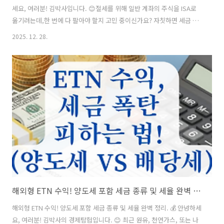
세요, 여러분! 김박사입니다. 😊절세를 위해 일반 계좌의 주식을 ISA로
옮기려는데,한 번에 다 팔아야 할지 고민 중이신가요? 자칫하면 세금 혜
택보다 매매 손실이 더 커질 수 있으니,오늘 제가 알려드리는 전략을 꼭
2025. 12. 28.
확인해 보세요! 🔍 📋 목차ISA 주식 이전의 현실적인 메커니즘 ⚙️전량 매
도 시 발생하는 3가지 위험 요소 ⚠️분할 매수가 가져다주는 경제적 이점
💰성공적인 ISA 이동을 위한 5단계 가이드 🛠️ISA 계좌 이동 전 반드시 체
크할 세무 상식 📊자주 묻는 질문 (FAQ) ❓ 그럼 먼저, 왜 우리가 주식을
직접 옮기지 못하고 팔고 다시 사야 하는지 그 원리부터 알아볼까요?ISA
주식 이전의 현실적인 메커니즘 ⚙..
해외형 ETN 수익! 양도세 포함 세금 종류 및 세율 완벽 정리.
해외형 ETN 수익! 양도세 포함 세금 종류 및 세율 완벽 정리. 💰 안녕하세
요, 여러분! 김박사의 경제탐험입니다. 😊 최근 원유, 천연가스, 또는 나