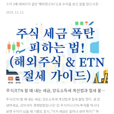
스닥 3배 레버리지 같은'해외형 ETN'으로 수익을 보신 분들 많으시죠?그
런데 수익의 기쁨도 잠시, "내 세금은 얼마나 나오지?"라는 걱정이 앞서
2025. 12. 12.
실 겁니다. 특히 "내가 산 ETN이 양도세 대상인가, 배당소득세 대상인
가?" 헷갈리시는 분들이 정말 많은데요.이거 하나 잘못 알면 5월에 세금
폭탄을 맞거나,아까운 절세 기회를 날릴 수도 있습니다.오늘은 2025년
기준, 해외형 ETN의 세금 종류와 세율,그리고 신고 방법까지 아주 상세
하게 정리해 드리겠습니다. 이 글 하나만 정독하시면 복잡한 세금 계산,
더 이상 두렵지 않으실 거예요! 🚀 📋 목차1. 국내..
주식/ETN 팔 때 내는 세금, 양도소득세 계산법과 절세 꿀팁 정리.
주식/ETN 팔 때 내는 세금, 양도소득세 계산법과 절세 꿀팁 정리. 💰 안
녕하세요, 김박사의 경제탐험입니다! 😊 주식이나 ETN 투자를 하시다
보면 수익이 났을 때 기쁨도 잠시,"이거 세금은 얼마나 내야 하지?" 하고