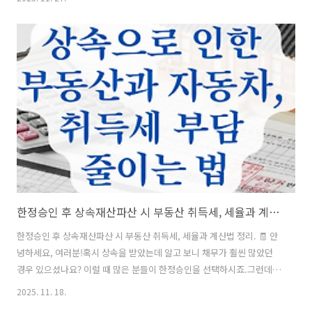
금을 덜 내고 환급받겠다!" 다짐하셨다면IRP(개인형 퇴직연금)와 연금저
축은 선택이 아닌 필수입니다. 하지만 여전히 이 두 가지를 어떻게 조합
해야세액공제 혜택을 '풀(Full)'로 당길 수 있는지 헷갈리는 분들이 많습
니다. 걱정 마세요! 2025년 기준 세액공제 한도 900만 원을 빈틈없이 채
워서'13월의 월급'을 두둑하게 챙기는 황금 비율 전략을 아주 쉽게 정리
해 드립니다. 지금 바로 시작해볼까요? 👇 ?..
한정승인 후 상속재산파산 시 부동산 취득세, 세율과 계산법 정리.
한정승인 후 상속재산파산 시 부동산 취득세, 세율과 계산법 정리. 🧾 안
녕하세요, 여러분!혹시 상속을 받았는데 알고 보니 채무가 훨씬 많았던
경우 있으셨나요? 이럴 때 많은 분들이 한정승인을 선택하시죠.그런데
한정승인을 했더라도 취득세는 내야 한다? 😨 오늘은 한정승인 후 상속
2025. 11. 18.
재산파산을 받은 경우에도 부동산 취득세가 부과되는지, 세율은 어떻게