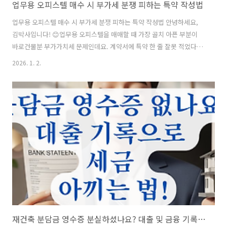
업무용 오피스텔 매수 시 부가세 분쟁 피하는 특약 작성법
업무용 오피스텔 매수 시 부가세 분쟁 피하는 특약 작성법 안녕하세요,
김박사입니다! 😊업무용 오피스텔을 매매할 때 가장 골치 아픈 부분이
바로건물분 부가가치세 문제인데요. 계약서에 특약 한 줄 잘못 적었다가
수천만 원의 세금을 독박 쓰거나 환급을 못 받는 사례가 정말 많습니다.
2026. 1. 2.
오늘은 분쟁 없이 깔끔하게 부가세를 처리할 수 있는 실무 특약 작성법을
6단계로 나누어 완벽하게 정리해 드릴게요.바로 확인해 보시죠! 📋 목차
부가세 별도/포함 여부의 명확한 기재 방법 🤔포괄양도양수 특약 활용과
주의사항 🛠매도인·매수인의 사업자 유형 확인법 ⭐분쟁 방지를 위한 손
해배상 책임 특약 🔍세금계산서 발행 및 사후 관리 절차 📊자주 묻는 질
문 (FAQ) ❓ 그럼 먼저, 부가세 포함인지 별도인지를 어떻게 적어야 안전
한..
재건축 분담금 영수증 분실하셨나요? 대출 및 금융 기록으로 비용 인정받는 법 총정리