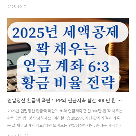
걱정하신 적 있으시죠? 특히 해외주식은 수익이 나면 무조건 신고해야
2025. 12. 7.
한다는 말을 듣고덜컥 겁부터 먹는 분들도 계실 텐데요.복잡해 보이는 양
도소득세, 오늘 제가 아주 쉽게 계산하는 방법부터합법적으로 세금을 줄
이는 '절세 치트키'까지 싹 정리해 드릴게요! 📝 📋 목차국내 vs 해외, 세
금이 어떻게 다를까? 🤔ETN/ETF 세금의 진실 (배당소득세 vs 양도세)
📊양도소득세 계산 공식과 예시 🧮필승 절세 전략 1: 손익통산과 250만
원 공제 📉필승 절세 전략 2: 배우자 증여 ..
연말정산 환급액 폭탄? IRP와 연금저축 합산 900만 원 꽉 채우는 완벽 공략법.
2025년 연말정산 환급액 폭탄? IRP와 연금저축 합산 900만 원 꽉 채우는
완벽 공략법. 💰 안녕하세요, 여러분! 😊2025년, 자산 관리와 절세 계획
은 잘 세우고 계신가요?매년 돌아오는 연말정산이지만, 준비는 지금부터
해야연말에 웃을 수 있다는 사실, 다들 알고 계시죠? "올해는 기필코 세
2025. 11. 27.