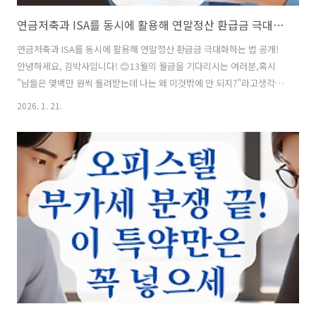
연금저축과 ISA를 동시에 활용해 연말정산 환급금 극대화하는 법 공개!
연금저축과 ISA를 동시에 활용해 연말정산 환급금 극대화하는 법 공개!
안녕하세요, 김박사입니다! 😊13월의 월급을 기다리시는 여러분,혹시
"남들은 몇백만 원씩 돌려받는데 나는 왜 이것밖에 안 되지?"라고생각해
보신 적 없으신가요? 오늘은 연금저축과 ISA(개인종합자산관리계좌)를
2026. 1. 21.
똑똑하게 합쳐서,남들보다 세금을 훨씬 더 많이 돌려받는'환급금 극대화
시크릿'을 낱낱이 공개해 드릴게요.바로 시작해볼까요? 📋 목차절세의
기본: 연금계좌 공제 한도 완전 정복 📊ISA 만기 자금의 마법: 추가 300
만 원 공제 🪄총급여별 최대 환급액 시뮬레이션 💰황금 비율 납입 순서와
전략 📝ISA 자금 이체 실전 가이드 🚀자주 묻는 질문 (FAQ) ❓ 그럼 먼저,
우리가 얼마나 돌려받을 수 있는지 기본 한도부터 확실..