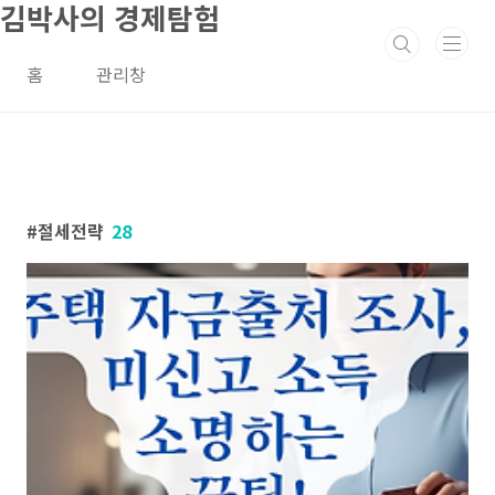
김박사의 경제탐험
본문 바로가기
홈
관리창
절세전략
28