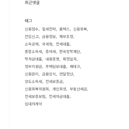
최근댓글
태그
신용점수
절세전략
홈택스
신용회복
전입신고
금융정보
채무조정
소득공제
국세청
전세대출
종합소득세
증여세
한국장학재단
학자금대출
내용증명
확정일자
정부지원금
주택담보대출
재테크
신용관리
금융상식
연말정산
양도소득세
전세보증금
신용회복위원회
개인회생
부동산세금
전세보증보험
전세자금대출
임대차계약