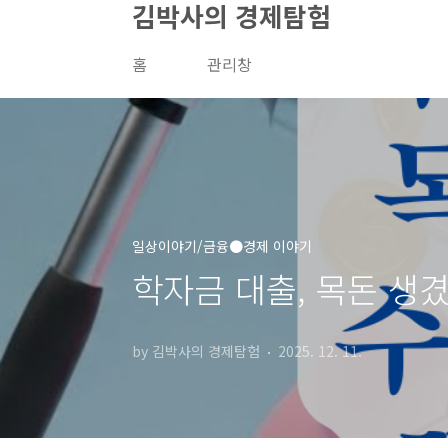
김박사의 경제탐험
본문 바로가기
홈
관리창
일상이야기/금융●경제 이야기
학자금 대출, 목돈 생겼
by 김박사의 경제탐험
2025. 12. 11.