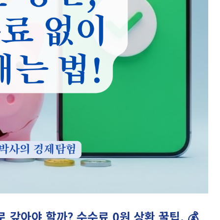
 갚아야 할까? 수수료 0원 상환 꿀팁. 💰