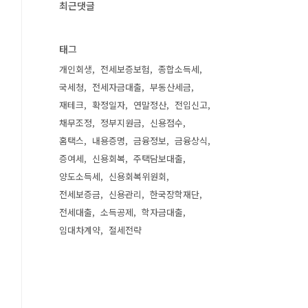
최근댓글
태그
개인회생
전세보증보험
종합소득세
국세청
전세자금대출
부동산세금
재테크
확정일자
연말정산
전입신고
채무조정
정부지원금
신용점수
홈택스
내용증명
금융정보
금융상식
증여세
신용회복
주택담보대출
양도소득세
신용회복위원회
전세보증금
신용관리
한국장학재단
전세대출
소득공제
학자금대출
임대차계약
절세전략