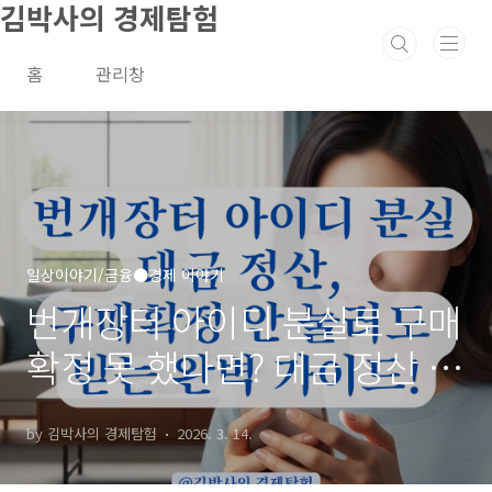
김박사의 경제탐험
본문 바로가기
홈
관리창
일상이야기/금융●경제 이야기
번개장터 아이디 분실로 구매
확정 못 했다면? 대금 정산 처
리는 이렇게!
by 김박사의 경제탐험
2026. 3. 14.