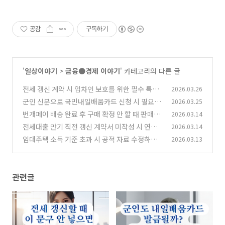
공감
구독하기
'
일상이야기
>
금융●경제 이야기
' 카테고리의 다른 글
전세 갱신 계약 시 임차인 보호를 위한 필수 특약
2026.03.26
문구만 정리했습니다!
군인 신분으로 국민내일배움카드 신청 시 필요한
2026.03.25
(1)
서류와 승인 단계는?
번개페이 배송 완료 후 구매 확정 안 할 때 판매자
2026.03.14
(0)
대응 체크리스트!
전세대출 만기 직전 갱신 계약서 미작성 시 연장
2026.03.14
(0)
승인 기준은?
임대주택 소득 기준 초과 시 공적 자료 수정하는
2026.03.13
(0)
체크리스트 정리!
(0)
관련글