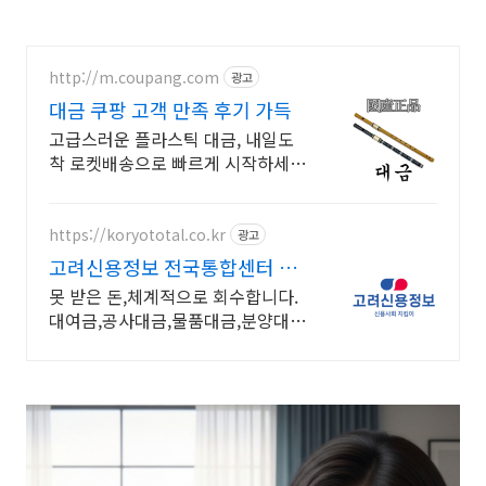
http://m.coupang.com
광고
대금 쿠팡 고객 만족 후기 가득
고급스러운 플라스틱 대금, 내일도
착 로켓배송으로 빠르게 시작하세
요! 와우회원 무료배송, 30일 반품으
로 안심! 국악기 대금을 쿠팡에서.
https://koryototal.co.kr
광고
고려신용정보 전국통합센터 전
지역 미수금 전문상담
못 받은 돈,체계적으로 회수합니다.
대여금,공사대금,물품대금,분양대
금,각종 미수금등 높은회수율! 채권
추심 재산조사 공사대금 물품대금
분양대금 각종미수금 상담