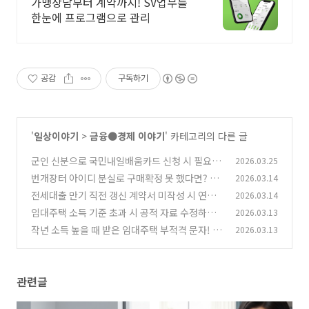
가맹상담부터 계약까지! SV업무를
한눈에 프로그램으로 관리
공감
구독하기
'
일상이야기
>
금융●경제 이야기
' 카테고리의 다른 글
군인 신분으로 국민내일배움카드 신청 시 필요한
2026.03.25
서류와 승인 단계는?
번개장터 아이디 분실로 구매확정 못 했다면? 대
2026.03.14
(0)
금 정산 처리는 이렇게!
전세대출 만기 직전 갱신 계약서 미작성 시 연장
2026.03.14
(0)
승인 기준은?
임대주택 소득 기준 초과 시 공적 자료 수정하는
2026.03.13
(0)
체크리스트 정리!
작년 소득 높을 때 받은 임대주택 부적격 문자! 소
2026.03.13
(0)
명으로 뒤집는 법!
(0)
관련글