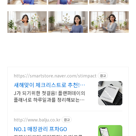
https://smartstore.naver.com/stimpact
광고
새해맞이 체크리스트로 추천! 3
개월분 다이어리
J가 되기위한 첫걸음! 플랜퍼데이의
플래너로 하루일과를 정리해보는건
어떨까요? 효율적이고, 계획적인 준
비를 위한 선택! 플랜퍼데이 다이어
리를 만나보세요!
http://www.balju.co.kr
광고
NO.1 매장관리 프차GO