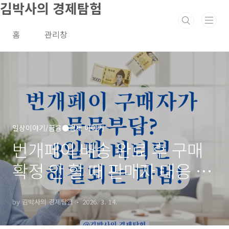
김박사의 경제탐험
본문 바로가기
홈
관리창
일상이야기/금융●경제 이야기
번개페이 배송 완료 후 구매
확정 안 할 때 판매자 대응 체
크리스트!
by 김박사의 경제탐험
2026. 3. 14.