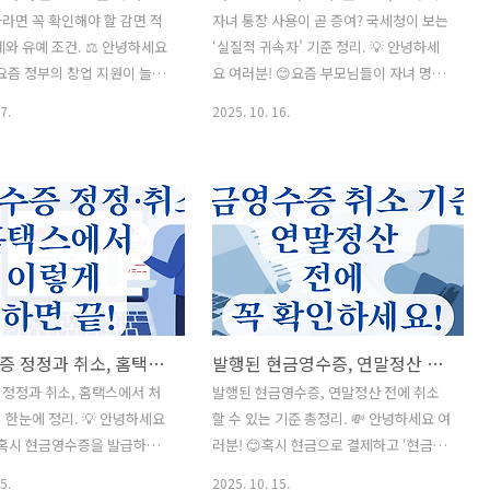
라면 꼭 확인해야 할 감면 적
자녀 통장 사용이 곧 증여? 국세청이 보는
례와 유예 조건. ⚖️ 안녕하세요
‘실질적 귀속자’ 기준 정리. 💡 안녕하세
요즘 정부의 창업 지원이 늘어
요 여러분! 😊요즘 부모님들이 자녀 명의
년 창업 세액감면’ 제도에 관심
로 통장을 만들어 저축하거나,용돈을 자
7.
2025. 10. 16.
들이 많죠?하지만 이 제도, 단
동이체하는 경우 많으시죠? 그런데 알고
 하면 자동으로 감면되는 게
계셨나요? 이런 거래가 단순히 ‘가족 간
건이 까다롭고, 일부는 감면
계좌이체’로 끝나는 게 아니라,국세청에
하거나 나중에 환수되는 사례도
서는 증여로 판단할 수도 있다는 사실을
그래서 오늘은 청년 창업 감면
요. 그 중심에는 바로 ‘실질적 귀속자’라
, 적용 불가 사례, 유예 조건
는 개념이 있습니다.즉, 통장 명의가 누구
에 정리해드릴게요. 실제 국세
냐보다, 그 돈을 실제로 누가 관리하고 이
세무사례를 토대로 쉽고 정확
익을 얻었는가가 더 중요하다는 뜻이에
리겠습니다. 💡 📋 목차청년
요. 오늘은 부모님과 자녀 모두가 꼭 알아
현금영수증 정정과 취소, 홈택스에서 처리하는 방법 한눈에 정리.
발행된 현금영수증, 연말정산 전에 취소할 수 있는 기준 총정리.
 기본 요건 이해하기 🧾감면
야 할, 국세청이 보는 ‘실질적 귀속자’ 기
 않는 대표적인 사례 ⚠️감면
준과 안전한 통장 관리법을 정리해드릴게
정정과 취소, 홈택스에서 처
발행된 현금영수증, 연말정산 전에 취소
 실수와 환수 사례 💣유예가
요. 모르면 세금 폭탄 맞을 수도 있는 만큼
 한눈에 정리. 💡 안녕하세요
할 수 있는 기준 총정리. 💸 안녕하세요 여
과 예외 조항 🕒창업 전 반드
꼼꼼히 살펴보세요! 💣 📋 목차국세청이
혹시 현금영수증을 발급하고
러분! 😊혹시 현금으로 결제하고 ‘현금영
 할 체크리스..
말하는 ‘실질적 귀속자’..
을 잘못 입력했네?’혹은 ‘상대
수증’을 받았는데,나중에 보니 잘못 발급
5.
2025. 10. 15.