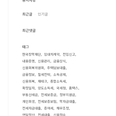
공지사항
최근글
인기글
최근댓글
태그
한국장학재단
임대차계약
전입신고
내용증명
신용관리
금융상식
신용회복위원회
주택담보대출
금융정보
절세전략
소득공제
신용회복
재테크
종합소득세
확정일자
양도소득세
국세청
홈택스
부동산세금
전세보증금
정부지원금
개인회생
전세보증보험
학자금대출
전세자금대출
증여세
채무조정
연말정산
전세대출
신용점수