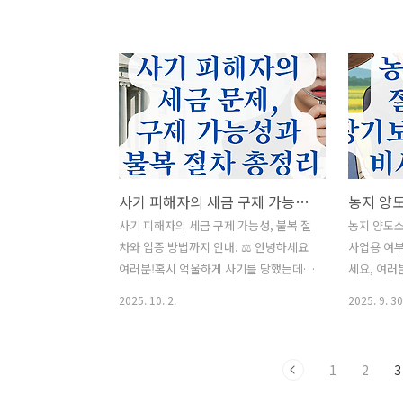
가족 간 계좌이체나 카드 사용도 국세청
방 정보가 
이 면밀히 들여다보는 세상이라,잘 몰라
있으셨죠? 
서 곤란해지는 경우가 많아요. 특히 ‘생활
하지만 다
비로 준 돈인데 증여로 본다던데?’혹은
택스)에서 
‘부모님 카드로 결제했는데 세금문제가
있어요. 오
생긴다고?’ 하는 분들이 많습니다. 그래서
를 홈택스
오늘은 가족 간 금전 거래가 증여로 오인
정리해드릴게
되지 않기 위해 반드시 알아야 할 기준과
처리하실 수 
주의사항을 정리해드릴게요. 📋 목차가
금영수증 정
사기 피해자의 세금 구제 가능성, 불복 절차와 입증 방법까지 안내.
족 간 금전 거래가 왜 증여로 오해받을까?
스에서 현금
🤔계좌이체 시 유의해야 할 증여세 기준
택스에서 현
사기 피해자의 세금 구제 가능성, 불복 절
농지 양도
💰‘생활비’로 인정받기 위한 조건과 증빙
손택스(모바
차와 입증 방법까지 안내. ⚖️ 안녕하세요
사업용 여부
📑가족 간 카드 사용, 합법적인 범위는 어
법 📱 정
여러분!혹시 억울하게 사기를 당했는데,
세요, 여러
디까지? 💳차용증으로 ..
⚠️ 자주 묻는
거기에 더해 세금까지 부과된 경험 있으
농지를 팔아
2025. 10. 2.
2025. 9. 30
신가요? 😢 사기 피해자는 이미 큰 금전적
지 고민해보
손실을 입었는데,세법상 과세 처분까지
도소득세 
이루어진다면 이중고를 겪게 됩니다. 하
인지 여부에
1
2
3
지만 조세불복 절차와 입증 자료를 잘 준
게 달라집니
비하면 구제받을 수 있는 가능성도 열려
보유특별공