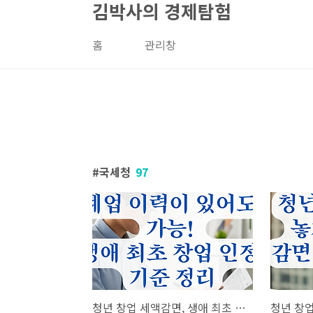
김박사의 경제탐험
본문 바로가기
홈
관리창
국세청
97
청년 창업 세액감면, 생애 최초 창업으로 인정받기 위한 폐업 이력 판단 기준.