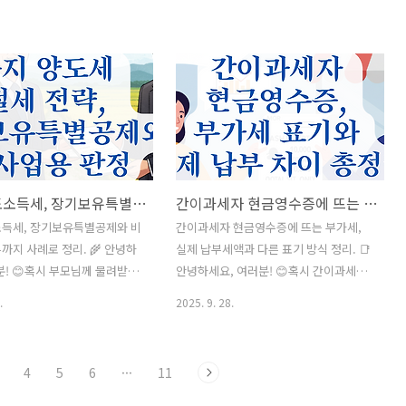
틀렸는데 어쩌지?’ 하는 순간
되었다는 사실을 뒤늦게 알게 되신 적 있
사실 이런 경우 꽤 많습니다.
으신가요? 특히 연말정산 시즌이 다가오
행히홈택스나 손택스(모바일 홈
면 이런 고민이 많아집니다.“이거 연말정
간단히 정정이나 취소를 할 수
산 전에 취소해야 하나요?” “이미 발행됐
늘은 현금영수증 정정과 취소
는데, 정정이 가능할까요?” 오늘은 이런
에서 처리하는 정확한 방법을
분들을 위해 현금영수증 취소 가능 시점
요.이 글 하나면 실수 없이
과 조건, 유의사항을 한 번에 정리해드릴
있을 거예요! 👍 📋 목차 현
게요! 📋 목차 현금영수증 취소가 필요한
정과 취소의 차이점 🤔 홈택
대표 상황 🤔 현금영수증 취소 가능 기간
농지 양도소득세, 장기보유특별공제와 비사업용 여부까지 사례로 정리.
간이과세자 현금영수증에 뜨는 부가세, 실제 납부세액과 다른 표기 방식 정리.
영수증 정정하는 방법 🧾 홈
과 절차 ⏱ 연말정산 전 취소 가능 여부와
금영수증 취소하는 절차 🔄
세법 기준 📑 취소가 불가능한 경우와 예
소득세, 장기보유특별공제와 비
간이과세자 현금영수증에 뜨는 부가세,
일 홈택스)에서 처리하는 방
외 사례 ⚠️ 현금영수증 관련 유용한 팁과
까지 사례로 정리. 🌾 안녕하
실제 납부세액과 다른 표기 방식 정리. 📑
정·취소 시 주의사항과 세법 기준
꿀정보 💡 자주 묻는 질문 (FAQ) ❓ 그럼,
분! 😊혹시 부모님께 물려받은
안녕하세요, 여러분! 😊혹시 간이과세자
 질문 ..
첫..
야 할 때,세금이 얼마나 나올
현금영수증에서 보이는부가세 표기가 헷
.
2025. 9. 28.
신 적 있으신가요? 농지는 양
갈리셨던 적 있으신가요? 영수증에는 분
계산에서 사업용인지 비사업용
명 ‘부가세’라는 항목이 따로 적히지 않는
 따라세율과 공제 혜택이 크
데,정작 세금 신고를 할 때는 또 다른 방식
4
5
6
···
11
다. 또 오래 보유했다면 장기
으로 계산되어 납부가 이루어지죠. 이 차
제가 적용되어 세금을 줄일 수
이를 이해하지 못하면 소비자 입장에서