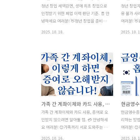
청년 창업 세액감면, 생애 최초 창업으로
청년 창업자
인정받기 위한 폐업 이력 판단 기준. 🧾 안
용 불가 사
녕하세요 여러분! 👋청년 창업을 준비하
여러분! 
면서 세액감면 제도를 알아보신 분들이라
나면서 ‘청
2025. 10. 18.
2025. 10. 1
면,‘생애 최초 창업’이라는 조건이 얼마나
가지시는 분
중요한지 아실 거예요. 그런데 혹시 예전
순히 창업만
에 잠깐이라도 사업자등록을 했다가 폐업
아니에요.조
하신 적이 있으신가요?그렇다면 이번 창
이 불가능
업이 ‘최초 창업’으로 인정받을 수 있을지
많습니다. 
헷갈리실 거예요. 오늘은 바로 그 부분!
의 핵심 조건
“폐업 이력이 있어도 생애 최초 창업으로
까지 한 번
인정받을 수 있는 기준”을 자세히 설명드
청 기준과 
릴게요. 국세청의 실제 사례와 법령 기준
하게 알려드
가족 간 계좌이체와 카드 사용, 증여로 오인받지 않으려면 알아둘 점.
을 근거로,면 가능 여부를 명확히 정리했
창업 감면의
습니다. 💡 📋 목차조세특례제한법상 ‘창
이 적용되지
가족 간 계좌이체와 카드 사용, 증여로 오
현금영수증 
업’의 정의와 폐업 이력 관련 규정 ⚖️생애
이 추징되는
인받지 않으려면 알아둘 점. 💳 안녕하세
리하는 방법
최초 창업으로 인정되지 않는 주요 사례
가능한 조건
요 여러분! 😊가족끼리 서로 도와주는 일,
여러분! 
🚫예외적으로 최초 창..
시 확인해야
참 자연스러운 일이지요.하지만 요즘은
나서 ‘금액
2025. 10. 16.
2025. 10. 1