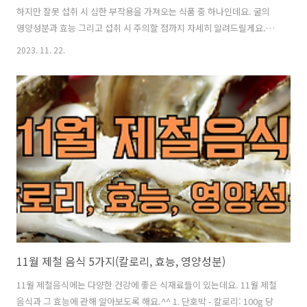
하지만 잘못 섭취 시 심한 부작용을 가져오는 식품 중 하나인데요. 굴의
영양성분과 효능 그리고 섭취 시 주의할 점까지 자세히 알려드릴게요.^^
1. 영양성분 - 단백질: 근육을 구성하는 데 필요한 영양소로, 100g 당 약
2023. 11. 22.
9g의 단백질이 함유되어 있습니다. - 아연: 면역력 강화와 세포 재생에
중요한 역할을 하는 미네랄로, 100g 당 약 20mg의 아연이 함유되어 있
습니다. - 철분: 혈액 중 산소 운반에 관여하며 빈혈 예방에 도움을 주는
미네랄로, 100g 당 약 2.5mg의 철분이 함유되어 있습니다. - 칼슘: 뼈와
치아의 형성에 필요한 미네랄로, 100g 당 약 100mg의 칼슘이 함유되어
있습니다. - 비타민 B12: 혈액..
11월 제철 음식 5가지(칼로리, 효능, 영양성분)
11월 제철음식에는 다양한 건강에 좋은 식재료들이 있는데요. 11월 제철
음식과 그 효능에 관해 알아보도록 해요.^^ 1. 단호박 - 칼로리: 100g 당